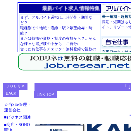
『
☆当Site管理・
運営会社
■ビジネス関連
■商店・SOHO
関連