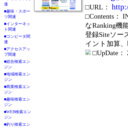
連
http:
□URL：
■趣味・スポー
□Conten
ツ関連
なRanking
■インターネッ
ト関連
登録Siteソ
■コンピータ関
連
イント加算、
■アクセスアッ
□UpDate： 20
プ関連
■総合検索エン
ジン
■地域検索エン
ジン
■商業検索エン
ジン
■趣味検索エン
ジン
■WEB検索エン
ジン
■釣り検索エン