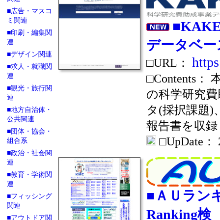
■広告・マスコ
ミ関連
■KA
■印刷・編集関
データベー
連
■デザイン関連
https
□URL：
■求人・就職関
□Conten
連
■観光・旅行関
の科学研究費
連
タ(採択課題
■地方自治体・
公共関連
報告書を収録
■団体・協会・
□UpDate： 20
組合系
■政治・社会関
連
■教育・学術関
連
■ＡＵランキン
■フィッシング
関連
Ranking検
■アウトドア関